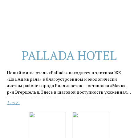
PALLADA HOTEL
Новый мини-отель «Pallada» находится в элитном ЖК
«Два Адмирала» в благоустроенном и экологически
чистом районе города Владивосток — остановка «Маяк»,
р-н Эгершельд. Здесь в шаговой доступности ухоженная
придомовая территория, современный стадион с
もっと
площадками для активных игр и фитнеса, а так же
панорамные виды на Амурский залив.Недалеко
расположен корабельный причал FESCO, морской сквер
Анны Щетининой, круглосуточный супермаркет,
фруктовая лавка, аптека. До знаменитого маяка
Токаревского с чистейшим в городе пляжем всего 1,5 км.