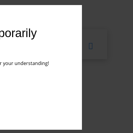
porarily
or your understanding!