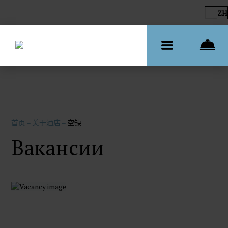
ZH
首页
–
关于酒店
–
空缺
Вакансии