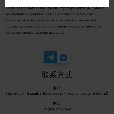
Кандидат на вакансию администратора (службы приема и
размещения) должен знать правила современного
этикета, быть приветливым, готовым всегда помочь
гостю, взять на себя персональную ответственность за
качество предоставленных услуг.
联系方式
地址:
Приморский край, г. Владивосток, ул. Леонова, дом 66 стр2
电话:
+7 (902) 077-77-21